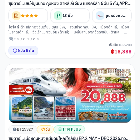
ซุปตาร์...เสน่ห์ยูนนาน คุนหมิง ต้าหลี่ ลี่เจียง แชงกรีล่า 6 วัน 5 คืน,APR -
OCT 2026,ทัวร์ไม่ลงร้าน,นั่งรถไฟความเร็วสูง (แถมฟรีรถขนกระเป๋า)
13
มื้อ
คุณหมิงแอร์ไลน์
ไฮไลท์
ตำหนักทองจินเตี้ยน (คุนหมิง)
,
สวนน้ำตกคุนหมิง
,
เมืองต้าหลี่
,
เมือง
โบราณต้าหลี่
,
วัดเจ้าแม่กวนอิม (ต้าหลี่)
,
เจดีย์สามองค์วัดฉงเซิ่น (ต้าหลี่)
,
เมืองจงเตี้ยน
,
ช่องแคบเสือกระโจน
,
เมืองโบราณจงเตี้ยน
,
วัดลามะซงจ้าน
ส.ค.
/
ก.ย.
/
ต.ค.
หลิน (แชงกรีล่า)
,
เมืองลี่เจียง
,
สระน้ำมังกรดำ (ลี่เจียง)
,
เมืองโบราณลี่เจียง
,
เริ่มต้น
฿
22,288
ภูเขาหิมะมังกรหยก (ลี่เจียง)
,
นั่งกระเช้าไฟฟ้าสู่ภูเขาหิมะมังกรหยก
,
ทะเลสาบไป๋
6
วัน
5
คืน
฿
18,888
สุยเหอ (ลี่เจียง)
,
วัดหยวนทง
,
เมืองคุนหมิง
,
ซุ้มประตูม้าทอง ไก่หยก (คุนหมิง)
BT15927
จีน
TTN PLUS
ซุปตาร์...เมืองคุนหมิงแผ่นดินใหญ่ใกล้ฉัน EP.2 MAY - DEC 2026,ทัวร์