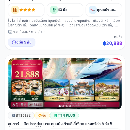
ไม่ลงร้าน,นั่งรถไฟความเร็วสูง (แถมฟรีรถขนกระเป๋า)
13
มื้อ
คุณหมิงแอร์ไลน์
ไฮไลท์
ตำหนักทองจินเตี้ยน (คุนหมิง)
,
สวนน้ำตกคุนหมิง
,
เมืองต้าหลี่
,
เมือง
โบราณต้าหลี่
,
วัดเจ้าแม่กวนอิม (ต้าหลี่)
,
เจดีย์สามองค์วัดฉงเซิ่น (ต้าหลี่)
,
เมืองจงเตี้ยน
,
ช่องเขาเสือกระโจน (แชงกีล่า)
,
เมืองโบราณจงเตี้ยน
,
วัดลามะ
ก.ย.
/
ต.ค.
/
พ.ย.
/
ธ.ค.
ซงจ้านหลิน (แชงกรีล่า)
,
เมืองลี่เจียง
,
สระน้ำมังกรดำ (ลี่เจียง)
,
เมืองโบราณลี่
เริ่มต้น
เจียง
,
อุทยานมังกรหยก (ลี่เจียง)
,
นั่งกระเช้าไฟฟ้าสู่ภูเขาหิมะมังกรหยก
,
6
วัน
5
คืน
฿
20,888
ทะเลสาบไป๋สุยเหอ (ลี่เจียง)
,
วัดหยวนทง
,
ซุ้มประตูม้าทอง ไก่หยก (คุนหมิง)
BT16132
จีน
TTN PLUS
ซุปตาร์...เปิดประตูสู่ยูนนาน คุนหมิง ต้าหลี่ ลี่เจียง แชงกรีล่า 6 วัน 5
คืน,NOV 26 - MAR 27,ทัวร์ไม่ลงร้าน,นั่งรถไฟความเร็วสูง (แถมฟรีรถ