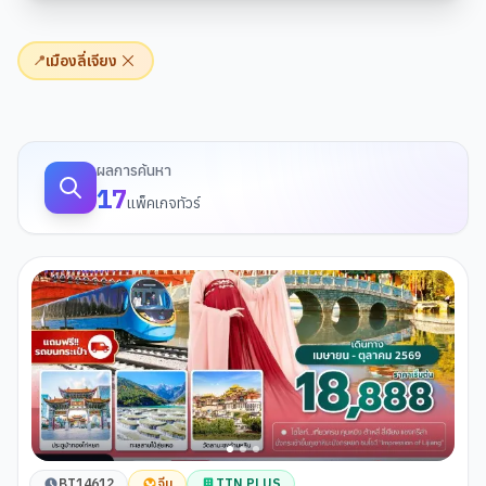
เมืองลี่เจียง
📍
ผลการค้นหาทัวร์
ผลการค้นหา
17
แพ็คเกจทัวร์
BT14612
จีน
TTN PLUS