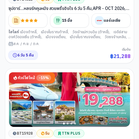
ซุปตาร์...หลงรักคุนหมิง สวยพริ้งอิงใจ 6 วัน 5 คืน,APR - OCT 2026,
(ทัวร์ไม่ลงร้าน),บินเช้า กลับเที่ยง
15
มื้อ
แอร์เอเชีย
ไฮไลท์
เมืองต้าหลี่
,
เมืองโบราณต้าหลี่
,
วัดเจ้าแม่กวนอิม (ต้าหลี่)
,
เจดีย์สาม
องค์วัดฉงเซิ่น (ต้าหลี่)
,
เมืองจงเตี้ยน
,
เมืองโบราณจงเตี้ยน
,
วัดซงจ้านหลิน
,
ช่องแคบเสือกระโจน
,
เมืองลี่เจียง
,
สระน้ำมังกรดำ (ลี่เจียง)
,
เมืองโบราณลี่
ส.ค.
/
ก.ย.
/
ต.ค.
เจียง
,
ภูเขาหิมะมังกรหยก (ลี่เจียง)
,
นั่งกระเช้าไฟฟ้าสู่ภูเขาหิมะมังกรหยก
,
เริ่มต้น
ทะเลสาบไป๋สุยเหอ (ลี่เจียง)
,
นั่งรถไฟชมวิวภูเขาหิมะมังกรหยก
,
อุทยานน้ำหยก
6
วัน
5
คืน
฿
21,288
(ลี่เจียง)
,
นั่งรถไฟความเร็วสูงลี่เจียง คุนหมิง
,
สวนน้ำตกคุนหมิง
,
ตำหนักทอง
จินเตี้ยน (คุนหมิง)
,
ถนนคนเดินจินปี้ลู่
,
ซุ้มประตูม้าทอง ไก่หยก (คุนหมิง)
,
POP
MART
ทัวร์ไฟไหม้
-
15
%
BT15928
จีน
TTN PLUS