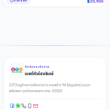
5
วัน
4
คืน
฿
20,900
ความเร็วสูงสู่คุนหมิง
,
ถนนโบราณคุนหมิง
,
อิสระช้อปปิ้งหนานผิงเจีย
,
POP
MART
,
วัดหยวนทง
,
สวนน้ำตกคุนหมิง
,
ตำหนักทองจินเตี้ยน (คุนหมิง)
1
2
ติดต่อและติดตาม
เบสท์ทัวร์ฮอลิเดย์
1373 หมู่บ้านทาวน์อินทาวน์ ซ.ลาดพร้าว 94 (ปัญจมิตร) แขวง
พลับพลา เขตวังทองหลาง กทม. 10310