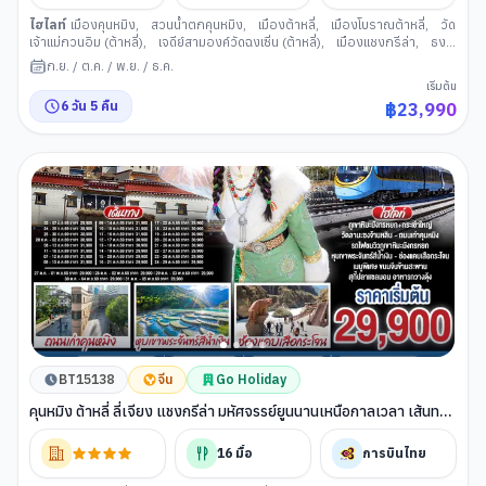
ไฮไลท์
เมืองคุนหมิง
,
สวนน้ำตกคุนหมิง
,
เมืองต้าหลี่
,
เมืองโบราณต้าหลี่
,
วัด
เจ้าแม่กวนอิม (ต้าหลี่)
,
เจดีย์สามองค์วัดฉงเซิ่น (ต้าหลี่)
,
เมืองแชงกรีล่า
,
ธง
มนต์อธิษฐาน
,
เมืองโบราณแชงกรีล่า
,
วัดลามะซงจ้านหลิน (แชงกรีล่า)
,
เมือง
ก.ย.
/
ต.ค.
/
พ.ย.
/
ธ.ค.
ลี่เจียง
,
ช่องแคบเสือกระโจน
,
สระน้ำมังกรดำ (ลี่เจียง)
,
เมืองโบราณลี่เจียง
,
เริ่มต้น
ภูเขาหิมะมังกรหยก (ลี่เจียง)
,
โชว์จางอี้โหม่ว ลี่เจียงอิมเพรสชั่น
,
ทะเลสาบไป๋สุย
6
วัน
5
คืน
฿
23,990
เหอ (ลี่เจียง)
,
นั่งรถไฟความเร็วสูงลี่เจียง คุนหมิง
,
วัดหยวนทง
,
ซุ้มประตูม้า
ทอง ไก่หยก (คุนหมิง)
,
ถนนคนเดินหนานผิง
BT15138
จีน
Go Holiday
คุนหมิง ต้าหลี่ ลี่เจียง แชงกรีล่า มหัศจรรย์ยูนนานเหนือกาลเวลา เส้นทาง
แห่งสายหมอกและขุนเขา *ทัวร์ไม่ลงร้าน* 6 วัน 5 คืน โดย การบินไทย
(TG)
16
มื้อ
การบินไทย