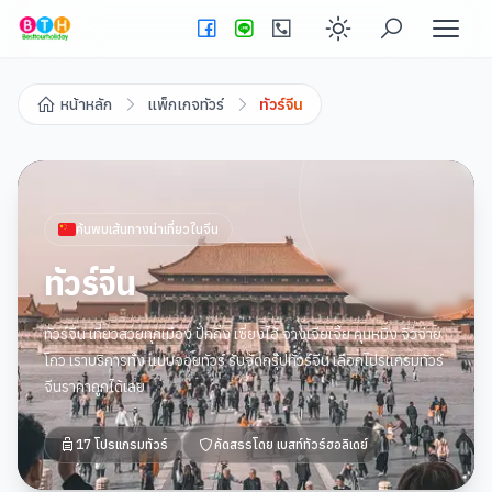
Enable dark
หน้าหลัก
แพ็กเกจทัวร์
ทัวร์จีน
ค้นพบเส้นทางน่าเที่ยวใน
จีน
ทัวร์จีน
ทัวร์จีน เที่ยวสวยทุกเมือง ปักกิ่ง เซี่ยงไฮ้ จางเจียเจี้ย คุนหมิง จิวจ่าย
โกว เราบริการทั้ง แบบจอยทัวร์ รับจัดกรุ๊ปทัวร์จีน เลือกโปรแกรมทัวร์
จีนราคาถูกได้เลย
17
โปรแกรมทัวร์
คัดสรรโดย
เบสท์ทัวร์ฮอลิเดย์