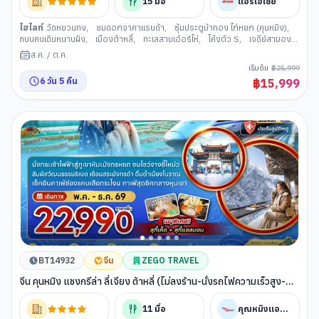
15
มื้อ
แอร์เอเชีย
ไฮไลท์
วัดหยวนทง
,
ชมดอกจาคาแรนด้า
,
ซุ้มประตูม้าทอง ไก่หยก (คุนหมิง)
,
ถนนคนเดินหนานผิง
,
เมืองต้าหลี่
,
ทะเลสาบเอ๋อร์ไห่
,
โค้งตัว S
,
เจดีย์สามองค์
วัดฉงเซิ่น (ต้าหลี่)
,
เมืองโบราณต้าหลี่
,
วัดเจ้าแม่กวนอิมแปลงกาย
,
เมือง
ส.ค.
/
ต.ค.
แชงกรีล่า
,
โค้งแรกแม่น้ำแยงซีเกียง
,
ช่องแคบเสือกระโจน
,
เมืองโบราณจงเตี้ย
เริ่มต้น
฿
25,999
น
,
วัดซงจ้านหลิน
,
เมืองลี่เจียง
,
คาเฟ่ YUN TI YANG
,
เมืองเก่าไป๋ชา
,
สระ
6
วัน
5
คืน
฿
15,999
น้ำมังกรดำ (ลี่เจียง)
,
เมืองเก่าลี่เจียง
,
อุทยานมังกรหยก (ลี่เจียง)
,
นั่งกระเช้า
ไฟฟ้าสู่ภูเขาหิมะมังกรหยก
,
โชว์จางอี้โหม่ว ลี่เจียงอิมเพรสชั่น
,
ทะเลสาบไป๋สุย
เหอ (ลี่เจียง)
,
นั่งสถานีรถไฟสายตะวันออกลี่เจียง
,
เมืองคุนหมิง
BT14932
จีน
ZEGO TRAVEL
จีน คุนหมิง แชงกรีล่า ลี่เจียง ต้าหลี่ (ไม่ลงร้าน-นั่งรถไฟความเร็วสูง-
รวมรถขนกระเป๋า)
11
มื้อ
คุณหมิงแอร์ไลน์