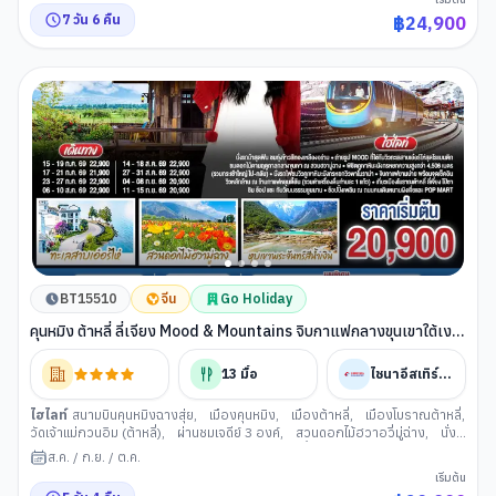
เมืองโบราณแชงกรีล่า
,
วัดพระใหญ่
,
ขอพรกงล้อมนต์ตราใหญ่
,
เมืองลี่เจียง
,
7
วัน
6
คืน
฿
24,900
สะพานแก้วลี่เจียง
,
เมืองโบราณไป๋ซา
,
ร้านกาแฟหยุนตี้อัน
,
สระน้ำมังกรดำ (ลี่
เจียง)
,
รถไฟความเร็วสูงสู่คุนหมิง
,
วัดหยวนทง
,
อิสระช้อปปิ้งหนานผิงเจีย
BT15510
จีน
Go Holiday
คุนหมิง ต้าหลี่ ลี่เจียง Mood & Mountains จิบกาแฟกลางขุนเขาใต้เงา
ภูเขาหิมะมังกรหยก 5 วัน 4 คืน *ทัวร์ไม่ลงร้าน* โดยสายการบินไชน่าอีส
เทิร์นแอร์ไลน์ (MU)
13
มื้อ
ไชนาอีสเทิร์นแอร์ไลน์
ไฮไลท์
สนามบินคุนหมิงฉางสุ่ย
,
เมืองคุนหมิง
,
เมืองต้าหลี่
,
เมืองโบราณต้าหลี่
,
วัดเจ้าแม่กวนอิม (ต้าหลี่)
,
ผ่านชมเจดีย์ 3 องค์
,
สวนดอกไม้ฮวาอวี่มู่ฉ่าง
,
นั่ง
รถม้า
,
โค้ง S ทะเลสาบเอ๋อไห๋
,
เมืองลี่เจียง
,
สระน้ำมังกรดำ (ลี่เจียง)
,
เมือง
ส.ค.
/
ก.ย.
/
ต.ค.
โบราณลี่เจียง
,
ภูเขาหิมะมังกรหยก (ลี่เจียง)
,
หุบเขาพระจันทร์สีน้ำเงิน
,
เริ่มต้น
IMPRESSION LIJIANG
,
ร้านกาแฟหยุนตี้อัน
,
เมืองโบราณไป๋ซา
,
รถไฟ