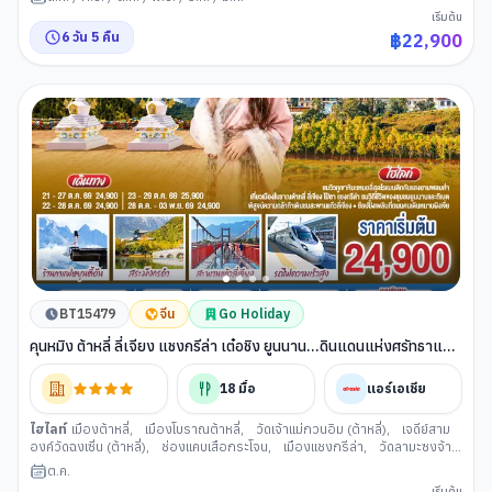
โจน
,
ร้านกาแฟตามหุบเขาเสือกระโจน
,
เมืองลี่เจียง
,
สระน้ำมังกรดำ (ลี่เจียง)
,
เริ่มต้น
เมืองโบราณลี่เจียง
,
ภูเขาหิมะมังกรหยก (ลี่เจียง)
,
หุบเขาพระจันทร์สีน้ำเงิน
,
6
วัน
5
คืน
฿
22,900
IMPRESSION LIJIANG
,
นั่งรถไฟชมวิวภูเขาหิมะมังกรหยก
,
อุทยานน้ำหยก
(ลี่เจียง)
,
เมืองเก่าไป๋ชา
,
รถไฟความเร็วสูงกลับสู่คุนหมิง
,
วัดหยวนทง
,
ถนนโบ
ราณคุนหมิง
,
อิสระช้อปปิ้งหนานผิงเจีย
,
POP MART
,
สนามบินคุนหมิงฉางสุ่ย
BT15479
จีน
Go Holiday
คุนหมิง ต้าหลี่ ลี่เจียง แชงกรีล่า เต๋อชิง ยูนนาน...ดินแดนแห่งศรัทธาและ
ขุนเขา ชมภูเขาหิมะเหมยลี่ โดยรถไฟความเร็วสูง 7 วัน 6 คืน *ไม่ลงร้าน*
โดยสายการบินแอร์เอเซีย (FD)
18
มื้อ
แอร์เอเชีย
ไฮไลท์
เมืองต้าหลี่
,
เมืองโบราณต้าหลี่
,
วัดเจ้าแม่กวนอิม (ต้าหลี่)
,
เจดีย์สาม
องค์วัดฉงเซิ่น (ต้าหลี่)
,
ช่องแคบเสือกระโจน
,
เมืองแชงกรีล่า
,
วัดลามะซงจ้าน
หลิน (แชงกรีล่า)
,
เมืองเต๋อชิ่น
,
ภูเขาหิมะไป๋หม่า
,
ชมพระอาทิตย์ตกดินวิวภูเขา
ต.ค.
หิมะเหมยลี่
,
ชมพระอาทิตย์ขึ้นยามเช้าวิวภูเขาหิมะเหมยลี่
,
แม่น้ำจินซาเจียง
,
เริ่มต้น