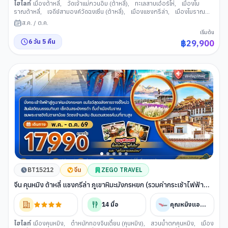
ไฮไลท์
เมืองต้าหลี่
,
วัดเจ้าแม่กวนอิม (ต้าหลี่)
,
ทะเลสาบเอ๋อร์ไห่
,
เมืองโบ
ราณต้าหลี่
,
เจดีย์สามองค์วัดฉงเซิ่น (ต้าหลี่)
,
เมืองแชงกรีล่า
,
เมืองโบราณ
แชงกรีล่า
,
วัดพระใหญ่
,
วัดลามะซงจ้านหลิน (แชงกรีล่า)
,
ช่องแคบเสือกระ
ส.ค.
/
ต.ค.
โจน
,
เมืองลี่เจียง
,
สระน้ำมังกรดำ (ลี่เจียง)
,
เมืองโบราณลี่เจียง
,
ภูเขาหิมะ
เริ่มต้น
มังกรหยก (ลี่เจียง)
,
IMPRESSION LIJIANG
,
หุบเขาพระจันทร์สีน้ำเงิน
,
นั่ง
6
วัน
5
คืน
฿
29,900
รถไฟชมวิวภูเขาหิมะมังกรหยก
,
เมืองโบราณไป๋ซา
,
ร้านกาแฟหยุนตี้อัน
,
นั่ง
รถไฟความเร็วสูงคุนหมิง แชงกรีล่า
,
วัดหยวนทง
,
ถนนโบราณคุนหมิง
,
อิสระ
ช้อปปิ้งหนานผิงเจีย
,
POP MART
,
ตำหนักทองจินเตี้ยน (คุนหมิง)
BT15212
จีน
ZEGO TRAVEL
จีน คุนหมิง ต้าหลี่ แชงกรีล่า ภูเขาหิมะมังกรหยก (รวมค่ากระเช้าไฟฟ้า
แล้ว)
14
มื้อ
คุณหมิงแอร์ไลน์
ไฮไลท์
เมืองคุนหมิง
,
ตำหนักทองจินเตี้ยน (คุนหมิง)
,
สวนน้ำตกคุนหมิง
,
เมือง