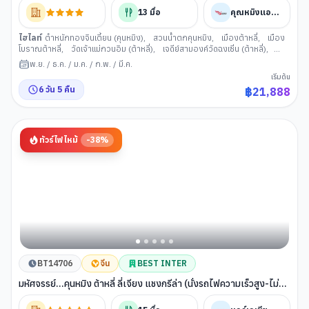
ขนกระเป๋า)
13
มื้อ
คุณหมิงแอร์ไลน์
ไฮไลท์
ตำหนักทองจินเตี้ยน (คุนหมิง)
,
สวนน้ำตกคุนหมิง
,
เมืองต้าหลี่
,
เมือง
โบราณต้าหลี่
,
วัดเจ้าแม่กวนอิม (ต้าหลี่)
,
เจดีย์สามองค์วัดฉงเซิ่น (ต้าหลี่)
,
เมืองจงเตี้ยน
,
ช่องแคบเสือกระโจน
,
เมืองโบราณจงเตี้ยน
,
วัดลามะซงจ้าน
พ.ย.
/
ธ.ค.
/
ม.ค.
/
ก.พ.
/
มี.ค.
หลิน (แชงกรีล่า)
,
เมืองลี่เจียง
,
สระน้ำมังกรดำ (ลี่เจียง)
,
เมืองโบราณลี่เจียง
,
เริ่มต้น
ภูเขาหิมะมังกรหยก (ลี่เจียง)
,
นั่งกระเช้าไฟฟ้าสู่ภูเขาหิมะมังกรหยก
,
ทะเลสาบไป๋
6
วัน
5
คืน
฿
21,888
สุยเหอ (ลี่เจียง)
,
เมืองคุนหมิง
,
วัดหยวนทง
,
ซุ้มประตูม้าทอง ไก่หยก (คุนหมิง)
,
POP MART
ทัวร์ไฟไหม้
-
38
%
BT14706
จีน
BEST INTER
มหัศจรรย์...คุนหมิง ต้าหลี่ ลี่เจียง แชงกรีล่า (นั่งรถไฟความเร็วสูง-ไม่ลง
ร้าน)