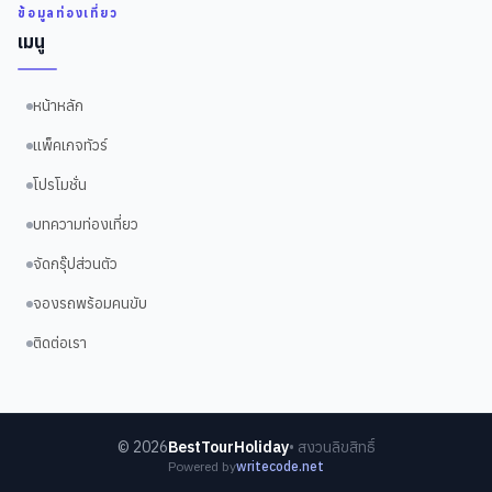
ข้อมูลท่องเที่ยว
เมนู
หน้าหลัก
แพ็คเกจทัวร์
โปรโมชั่น
บทความท่องเที่ยว
จัดกรุ๊ปส่วนตัว
จองรถพร้อมคนขับ
ติดต่อเรา
©
2026
BestTourHoliday
• สงวนลิขสิทธิ์
Powered by
writecode.net