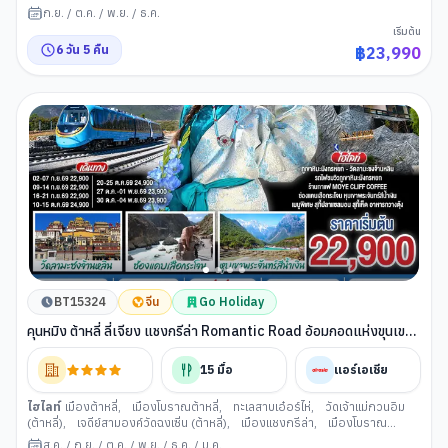
เมืองแชงกรีล่า
,
ธงมนต์อธิษฐาน
,
เมืองโบราณแชงกรีล่า
,
วัดซงจ้านหลิน
,
ก.ย.
/
ต.ค.
/
พ.ย.
/
ธ.ค.
เมืองลี่เจียง
,
ช่องแคบเสือกระโจน
,
สระน้ำมังกรดำ (ลี่เจียง)
,
เมืองโบราณลี่
เริ่มต้น
เจียง
,
ถนนคนเดินกลางคืน
,
ภูเขาหิมะมังกรหยก (ลี่เจียง)
,
โชว์จางอี้โหม่ว ลี่
6
วัน
5
คืน
฿
23,990
เจียงอิมเพรสชั่น
,
ทะเลสาบไป๋สุยเหอ (ลี่เจียง)
,
นั่งรถไฟความเร็วสูงลี่เจียง คุนห
มิง
,
วัดหยวนทง
,
ซุ้มประตูม้าทอง ไก่หยก (คุนหมิง)
,
ถนนคนเดินหนานผิง
BT15324
จีน
Go Holiday
คุนหมิง ต้าหลี่ ลี่เจียง แชงกรีล่า Romantic Road อ้อมกอดแห่งขุนเขา
นั่งรถไฟชมวิวภูเขาหิมะมังกรหยก 6 วัน 5 คืน *ไม่ลงร้าน*โดยสายการบิน
แอร์เอเซีย (FD)
15
มื้อ
แอร์เอเชีย
ไฮไลท์
เมืองต้าหลี่
,
เมืองโบราณต้าหลี่
,
ทะเลสาบเอ๋อร์ไห่
,
วัดเจ้าแม่กวนอิม
(ต้าหลี่)
,
เจดีย์สามองค์วัดฉงเซิ่น (ต้าหลี่)
,
เมืองแชงกรีล่า
,
เมืองโบราณ
แชงกรีล่า
,
วัดพระใหญ่
,
วัดลามะซงจ้านหลิน (แชงกรีล่า)
,
ช่องแคบเสือกระ
ส.ค.
/
ก.ย.
/
ต.ค.
/
พ.ย.
/
ธ.ค.
/
ม.ค.