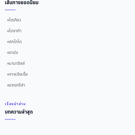
เส้นทางยอดนิยม
โตเกียว
โอซาก้า
ฮกไกโด
ดานัง
บานาฮิลล์
จางเจียเจี้ย
แซงกรีล่า
เรื่องน่าอ่าน
บทความล่าสุด