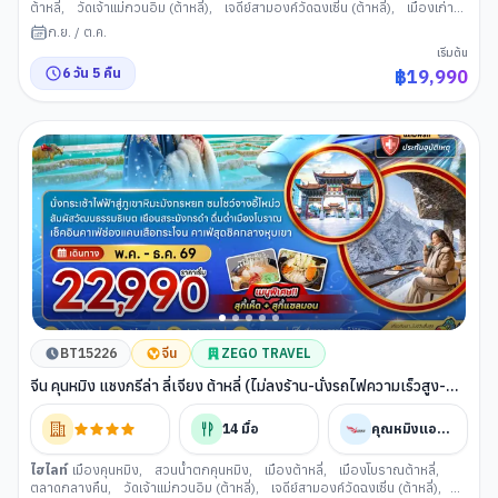
ต้าหลี่
,
วัดเจ้าแม่กวนอิม (ต้าหลี่)
,
เจดีย์สามองค์วัดฉงเซิ่น (ต้าหลี่)
,
เมืองเก่า
ต้าหลี่
,
เมืองแชงกรีล่า
,
ช่องแคบเสือกระโจน
,
เมืองโบราณแชงกรีล่า
,
วัดซง
ก.ย.
/
ต.ค.
จ้านหลิน
,
เมืองลี่เจียง
,
สระน้ำมังกรดำ (ลี่เจียง)
,
ร้านบัวหิมะ(จีน)
,
YUN DI
เริ่มต้น
AN Cafe
,
เมืองเก่าลี่เจียง
,
ภูเขาหิมะมังกรหยก (ลี่เจียง)
,
โชว์จางอี้โหม่ว ลี่
6
วัน
5
คืน
฿
19,990
เจียงอิมเพรสชั่น
,
ทะเลสาบไป๋สุยเหอ (ลี่เจียง)
,
ร้านหยกจีน
,
อุทยานน้ำหยก (ลี่
เจียง)
,
เมืองฉู่ฉง
,
ร้านผ้าไหม
,
ซุ้มประตูม้าทอง ไก่หยก (คุนหมิง)
,
POP
MART
BT15226
จีน
ZEGO TRAVEL
จีน คุนหมิง แชงกรีล่า ลี่เจียง ต้าหลี่ (ไม่ลงร้าน-นั่งรถไฟความเร็วสูง-
รวมรถขนกระเป๋า)
14
มื้อ
คุณหมิงแอร์ไลน์
ไฮไลท์
เมืองคุนหมิง
,
สวนน้ำตกคุนหมิง
,
เมืองต้าหลี่
,
เมืองโบราณต้าหลี่
,
ตลาดกลางคืน
,
วัดเจ้าแม่กวนอิม (ต้าหลี่)
,
เจดีย์สามองค์วัดฉงเซิ่น (ต้าหลี่)
,