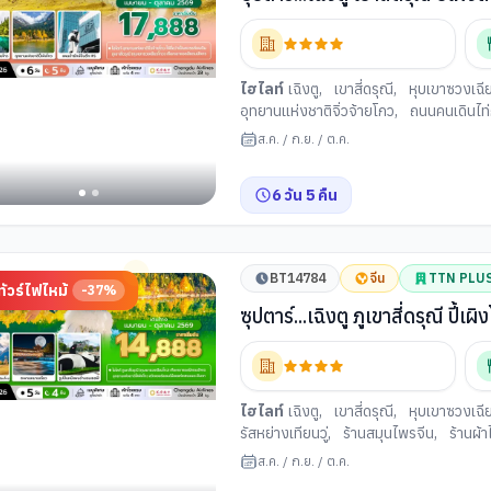
OCT 26) บินดึก-กลับค่ำ
ยว
)
ไฮไลท์
เฉิงตู
,
เขาสี่ดรุณี
,
หุบเขาซวงเฉี
อุทยานแห่งชาติจิ่วจ้ายโกว
,
ถนนคนเดินไท่กู
ซอยกว้างแคบ (เมืองเฉิงตู)
ส.ค.
/
ก.ย.
/
ต.ค.
6
วัน
5
คืน
BT14784
จีน
TTN PLU
ทัวร์ไฟไหม้
-
37
%
ซุปตาร์...เฉิงตู ภูเขาสี่ดรุณี ปี
บินดึก-กลับค่ำ
ไฮไลท์
เฉิงตู
,
เขาสี่ดรุณี
,
หุบเขาซวงเฉี
รัสหย่างเทียนวู่
,
ร้านสมุนไพรจีน
,
ร้านผ้
หยกจีน
,
ซอยกว้างแคบ (เมืองเฉิงตู)
,
แพน
ส.ค.
/
ก.ย.
/
ต.ค.