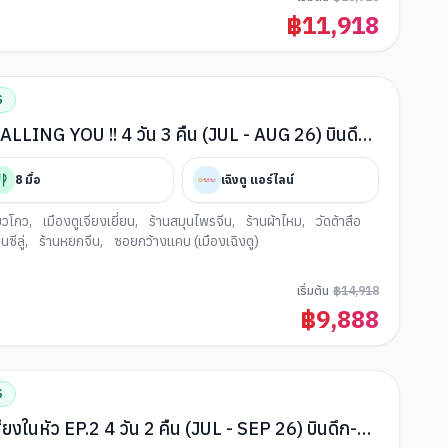
฿
11,918
S
าน CALLING YOU !! 4 วัน 3 คืน (JUL - AUG 26) บินดึก-
8
มื้อ
เฉิงตู แอร์ไลน์
ยวโกว
,
เมืองตูเจียงเยี่ยน
,
ร้านสมุนไพรจีน
,
ร้านผ้าไหม
,
วัดต้าสือ
ซีลู่
,
ร้านหยกจีน
,
ซอยกว้างแคบ (เมืองเฉิงตู)
เริ่มต้น
฿
14,918
฿
9,888
S
 คืน (JUL - SEP 26) บินดึก-