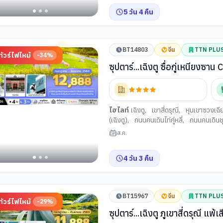
5
วัน
4
คืน
BT14803
จีน
TTN PLU
ทัวร์ไฟไหม้
-
34
%
ซุปตาร์...เฉิงตู ซื่อกู่เหนียงซ
กลับค่ำ
ไฮไลท์
เฉิงตู
,
เขาสี่ดรุณี
,
หุบเขาซวงเฉี
(เฉิงตู)
,
ถนนคนเดินไท่กู่หลี่
,
ถนนคนเดินชุน
ส.ค.
4
วัน
3
คืน
BT15967
จีน
TTN PLU
ทัวร์ไฟไหม้
-
29
%
ซุปตาร์...เฉิงตู ภูเขาสี่ดรุณี แพ้เสียงในหัว EP.2 4 วัน 2