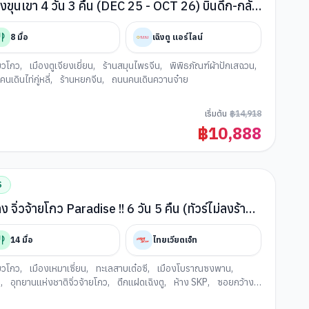
กแห่งขุนเขา 4 วัน 3 คืน (DEC 25 - OCT 26) บินดึก-กลับ
8
มื้อ
เฉิงตู แอร์ไลน์
ยวโกว
,
เมืองตูเจียงเยี่ยน
,
ร้านสมุนไพรจีน
,
พิพิธภัณฑ์ผ้าปักเสฉวน
,
นเดินไท่กู่หลี่
,
ร้านหยกจีน
,
ถนนคนเดินควานจ๋าย
เริ่มต้น
฿
14,918
฿
10,888
S
ลง จิ่วจ้ายโกว Paradise !! 6 วัน 5 คืน (ทัวร์ไม่ลงร้าน)
ดึก
14
มื้อ
ไทยเวียตเจ็ท
ยวโกว
,
เมืองเหมาเซี่ยน
,
ทะเลสาบเต๋อซี
,
เมืองโบราณซงพาน
,
ว
,
อุทยานแห่งชาติจิ่วจ้ายโกว
,
ตึกแฝดเฉิงตู
,
ห้าง SKP
,
ซอยกว้าง
นเดินชุนซีลู่
,
ถ่ายรูปตึก IFS
,
ถนนคนเดินไท่กู่หลี่