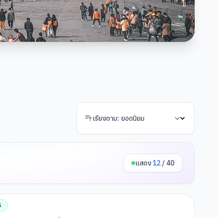
เรียงตาม:
แสดง
12
/
40
S