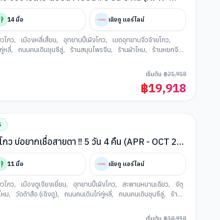
14
มื้อ
เฉิงตู แอร์ไลน์
ยวโกว
,
เมืองหลี่เสี้ยน
,
อุทยานปี้เผิงโกว
,
เขตอุทยานจิ่วจ้ายโกว
,
่หลี่
,
ถนนคนเดินชุนซีลู่
,
ร้านสมุนไพรจีน
,
ร้านผ้าไหม
,
ร้านหยกจีน
,
เริ่มต้น
฿
21,918
฿
19,918
S
้เผิงโกว บ่อยากเชื่อสายตา !! 5 วัน 4 คืน (APR - OCT 26)
11
มื้อ
เฉิงตู แอร์ไลน์
ยวโกว
,
เมืองตูเจียงเยี่ยน
,
อุทยานปี้เผิงโกว
,
สะพานหนานเฉียว
,
จัตุ
าไหม
,
วัดต้าสือ (เฉิงตู)
,
ถนนคนเดินไท่กู่หลี่
,
ถนนคนเดินชุนซีลู่
,
ร้าน
ด้ายักษ์เซลฟี่ ตูเจียงเยี่ยน
เริ่มต้น
฿
18,918