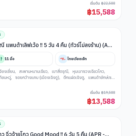
เริ่มต้น
฿
22,588
฿
15,588
S
ดรุณี แพนด้าเลิฟเว้อ !! 5 วัน 4 คืน (ทัวร์ไม่ลงร้าน) (APR
11
มื้อ
ไทยเวียตเจ็ท
จียงเยี่ยน
,
สะพานหนานเฉียว
,
เขาสี่ดรุณี
,
หุบเขาซวงเฉียวโกว
,
ียนหวู่
,
ซอยกว้างแคบ (เมืองเฉิงตู)
,
ตึกแฝดเฉิงตู
,
แพนด้ายักษ์เซล
ตู)
,
ถนนคนเดินชุนซีลู่
,
ถนนคนเดินไท่กู่หลี่
เริ่มต้น
฿
19,588
฿
13,588
S
ผิงโกว จิ่วจ้ายโกว Good Mood !! 6 วัน 5 คืน (APR -