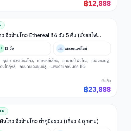
฿
12,888
S
ิงโกว จิ่วจ้ายโกว Ethereal !! 6 วัน 5 คืน (นั่งรถไฟ
(SEP - DEC 26)
13
มื้อ
เสฉวนแอร์ไลน์
,
หุบเขาซวงเฉียวโกว
,
เมืองหลี่เสี้ยน
,
อุทยานปี้เผิงโกว
,
เมืองชวนจู่
นไท่กู่หลี่
,
ถนนคนเดินชุนซีลู่
,
แพนด้ายักษ์ปีนตึก IFS
เริ่มต้น
฿
23,888
TER
ี้เผิงโกว จิ่วจ้ายโกว ต๋ากู่ปิงชวน (เที่ยว 4 อุทยาน)