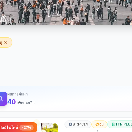
ตู
้นหาทัวร์
ผลการค้นหา
40
แพ็คเกจทัวร์
BT14014
จีน
TTN PLU
ทัวร์ไฟไหม้
-
27
%