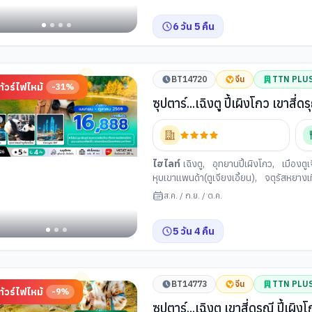
6
วัน
5
คืน
BT14720
จีน
TTN PLU
ทัวร์ไฟไหม้
-
31
%
ซุปตาร์...เฉิงตู ปี้เผิงโกว เขาสี่
- OCT 26) บินเย็น-กลับดึก
ยน
ไฮไลท์
เฉิงตู
,
อุทยานปี้เผิงโกว
,
เมืองตูเ
หุบเขาแพนด้า(ตูเจียงเอี้ยน)
,
จตุรัสหยางเท
วโกว
ฟี่ ตูเจียงเยี่ยน
,
ห้าง SKP
,
วัดต้าสือ (เฉิง
ส.ค.
/
ก.ย.
/
ต.ค.
ู่
5
วัน
4
คืน
ว
ลี่
มืองเฉิงตู)
BT14773
จีน
TTN PLU
ทัวร์ไฟไหม้
-
9
%
ซุปตาร์...เฉิงตู เขาสี่ดรุณี ปี้เ