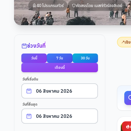
40
โปรแกรมทัวร์
คัดสรรโดย
เบสท์ทัวร์ฮอลิเดย์
ตัวกรองการค้นหา
เฉิง
📍
ช่วงวันที่
วันนี้
7 วัน
30 วัน
ผลการค
เดือนนี้
วันที่เริ่มต้น
วันที่สิ้นสุด