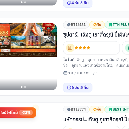
4
วัน
3
คืน
BT16131
จีน
TTN PLU
ซุปตาร์...เฉิงตู เขาสี่ดรุณี ปี้เผ
ความเร็วสูง + ทัวร์ไม่ลงร้าน) 
ไฮไลท์
เฉิงตู
,
อุทยานแห่งชาติเขาสี่ดรุณี
ซื่อ
,
อุทยานแห่งชาติจิ่วจ้ายโกว
,
ถนนคนเดิ
ก.ย.
/
ต.ค.
/
พ.ย.
/
ธ.ค.
6
วัน
5
คืน
BT13774
จีน
BEST IN
ทัวร์ไฟไหม้
-
32
%
มหัศจรรย์...เฉิงตู ภูเขาสี่ดรุณี ป