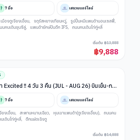
7
มื้อ
เสฉวนแอร์ไลน์
เมืองตูเจียงเอี้ยน
,
จตุรัสหยางเทียนหวู่
,
รูปปั้นหมีแพนด้านอนเซลฟี่
,
นนคนเดินชุนซีลู่
,
แพนด้ายักษ์ปีนตึก IFS
,
ถนนคนเดินไท่กู่หลี่
เริ่มต้น
฿
13,888
฿
9,888
S
นด้า Excited !! 4 วัน 3 คืน (JUL - AUG 26) บินเย็น-กลับ
7
มื้อ
เสฉวนแอร์ไลน์
จียงเอี้ยน
,
สะพานหนานเฉียว
,
หุบเขาแพนด้า(ตูเจียงเอี้ยน)
,
ถนนคน
เดินไท่กู่หลี่
,
ตึกแฝดเฉิงตู
เริ่มต้น
฿
14,888