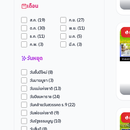
เดือน
ส.ค.
(
19
)
ก.ย.
(
27
)
ต.ค.
(
30
)
พ.ย.
(
11
)
ธ.ค.
(
11
)
ม.ค.
(
5
)
ก.พ.
(
3
)
มี.ค.
(
3
)
วันหยุด
วันขึ้นปีใหม่
(
8
)
วันมาฆบูชา
(
3
)
วันแม่แห่งชาติ
(
13
)
วันปิยมหาราช
(
24
)
วันคล้ายวันสวรรคต ร.9
(
22
)
วันพ่อแห่งชาติ
(
9
)
วันรัฐธรรมนูญ
(
10
)
วันสิ้นปี
(
8
)