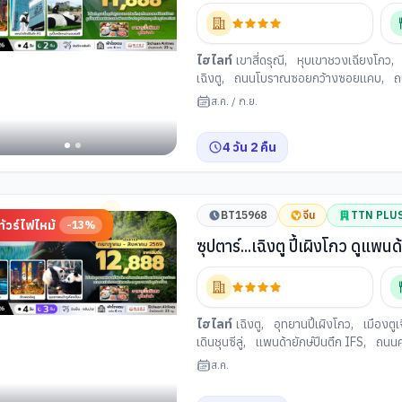
กลับค่ำ
ไฮไลท์
เขาสี่ดรุณี
,
หุบเขาชวงเฉียงโกว
,
เฉิงตู
,
ถนนโบราณซอยกว้างซอยแคบ
,
ถ
ส.ค.
/
ก.ย.
4
วัน
2
คืน
BT15968
จีน
TTN PLU
ทัวร์ไฟไหม้
-
13
%
ซุปตาร์...เฉิงตู ปี้เผิงโกว ดูแพ
บ่าย
ไฮไลท์
เฉิงตู
,
อุทยานปี้เผิงโกว
,
เมืองตูเ
เดินชุนซีลู่
,
แพนด้ายักษ์ปีนตึก IFS
,
ถนนคน
ส.ค.