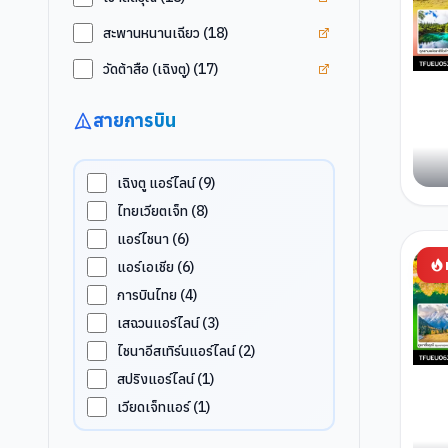
ดูแท็ก
สะพานหนานเฉี
สะพานหนานเฉียว
(
18
)
ดูแท็ก
วัดต้าสือ (เฉิงตู
วัดต้าสือ (เฉิงตู)
(
17
)
สายการบิน
เฉิงตู แอร์ไลน์
(
9
)
ไทยเวียตเจ็ท
(
8
)
แอร์ไชนา
(
6
)
แอร์เอเชีย
(
6
)
การบินไทย
(
4
)
เสฉวนแอร์ไลน์
(
3
)
ไชนาอีสเทิร์นแอร์ไลน์
(
2
)
สปริงแอร์ไลน์
(
1
)
เวียดเจ็ทแอร์
(
1
)