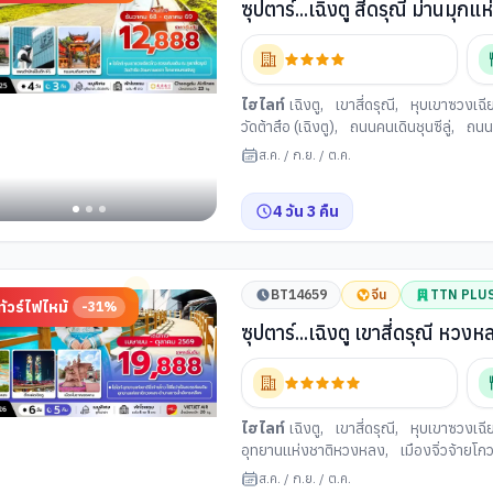
ซุปตาร์...เฉิงตู สี่ดรุณี ม่านมุ
ค่ำ
ไฮไลท์
เฉิงตู
,
เขาสี่ดรุณี
,
หุบเขาซวงเฉี
วัดต้าสือ (เฉิงตู)
,
ถนนคนเดินชุนซีลู่
,
ถนนค
ส.ค.
/
ก.ย.
/
ต.ค.
4
วัน
3
คืน
BT14659
จีน
TTN PLU
ทัวร์ไฟไหม้
-
31
%
ซุปตาร์...เฉิงตู เขาสี่ดรุณี หวงห
(APR - OCT 26) บินเย็น-กลับ
ไฮไลท์
เฉิงตู
,
เขาสี่ดรุณี
,
หุบเขาซวงเฉี
อุทยานแห่งชาติหวงหลง
,
เมืองจิ่วจ้ายโก
แคบ (เมืองเฉิงตู)
,
วัดต้าสือ (เฉิงตู)
,
ถนนค
ส.ค.
/
ก.ย.
/
ต.ค.