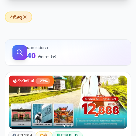
เฉิงตู
📍
ผลการค้นหาทัวร์
ผลการค้นหา
40
แพ็คเกจทัวร์
ทัวร์ไฟไหม้
-
27
%
BT14014
จีน
TTN PLUS