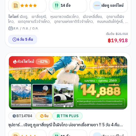
14
มื้อ
เฉิงตู แอร์ไลน์
ไฮไลท์
เฉิงตู
,
เขาสี่ดรุณี
,
หุบเขาซวงเฉียวโกว
,
เมืองหลี่เสี้ยน
,
อุทยานปี้เผิง
โกว
,
เขตอุทยานจิ่วจ้ายโกว
,
อุทยานแห่งชาติจิ่วจ้ายโกว
,
ถนนคนเดินไท่กู่หลี่
,
ถนนคนเดินชุนซีลู่
,
ร้านสมุนไพรจีน
,
ร้านผ้าไหม
,
ร้านหยกจีน
,
ซอยกว้างแคบ
ส.ค.
/
ก.ย.
/
ต.ค.
(เมืองเฉิงตู)
เริ่มต้น
฿
21,918
6
วัน
5
คืน
฿
19,918
ทัวร์ไฟไหม้
-
42
%
BT14784
จีน
TTN PLUS
ซุปตาร์...เฉิงตู ภูเขาสี่ดรุณี ปี้เผิงโกว บ่อยากเชื่อสายตา !! 5 วัน 4 คืน
(APR - OCT 26) บินดึก-กลับค่ำ