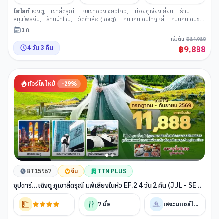
ไฮไลท์
เฉิงตู
,
เขาสี่ดรุณี
,
หุบเขาซวงเฉียวโกว
,
เมืองตูเจียงเยี่ยน
,
ร้าน
สมุนไพรจีน
,
ร้านผ้าไหม
,
วัดต้าสือ (เฉิงตู)
,
ถนนคนเดินไท่กู่หลี่
,
ถนนคนเดินชุน
ซีลู่
,
ร้านหยกจีน
,
ซอยกว้างแคบ (เมืองเฉิงตู)
ส.ค.
เริ่มต้น
฿
14,918
4
วัน
3
คืน
฿
9,888
ทัวร์ไฟไหม้
-
29
%
BT15967
จีน
TTN PLUS
ซุปตาร์...เฉิงตู ภูเขาสี่ดรุณี แพ้เสียงในหัว EP.2 4 วัน 2 คืน (JUL - SEP
26) บินดึก-กลับค่ำ
7
มื้อ
เสฉวนแอร์ไลน์