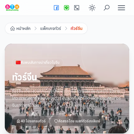
Enable dark
หน้าหลัก
แพ็กเกจทัวร์
ทัวร์จีน
ค้นพบเส้นทางน่าเที่ยวใน
จีน
ทัวร์จีน
ทัวร์จีน เที่ยวสวยทุกเมือง ปักกิ่ง เซี่ยงไฮ้ จางเจียเจี้ย คุนหมิง จิวจ่าย
โกว เราบริการทั้ง แบบจอยทัวร์ รับจัดกรุ๊ปทัวร์จีน เลือกโปรแกรมทัวร์
จีนราคาถูกได้เลย
40
โปรแกรมทัวร์
คัดสรรโดย
เบสท์ทัวร์ฮอลิเดย์