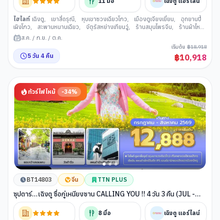
11
มื้อ
เฉิงตู แอร์ไลน์
ไฮไลท์
เฉิงตู
,
เขาสี่ดรุณี
,
หุบเขาซวงเฉียวโกว
,
เมืองตูเจียงเยี่ยน
,
อุทยานปี้
เผิงโกว
,
สะพานหนานเฉียว
,
จัตุรัสหย่างเทียนวู่
,
ร้านสมุนไพรจีน
,
ร้านผ้าไหม
,
วัดต้าสือ (เฉิงตู)
,
ถนนคนเดินไท่กู่หลี่
,
ถนนคนเดินชุนซีลู่
,
ร้านหยกจีน
,
ซอย
ส.ค.
/
ก.ย.
/
ต.ค.
กว้างแคบ (เมืองเฉิงตู)
,
แพนด้ายักษ์เซลฟี่ ตูเจียงเยี่ยน
เริ่มต้น
฿
18,918
5
วัน
4
คืน
฿
10,918
ทัวร์ไฟไหม้
-
34
%
BT14803
จีน
TTN PLUS
ซุปตาร์...เฉิงตู ซื่อกู่เหนียงซาน CALLING YOU !! 4 วัน 3 คืน (JUL -
AUG 26) บินดึก-กลับค่ำ
8
มื้อ
เฉิงตู แอร์ไลน์