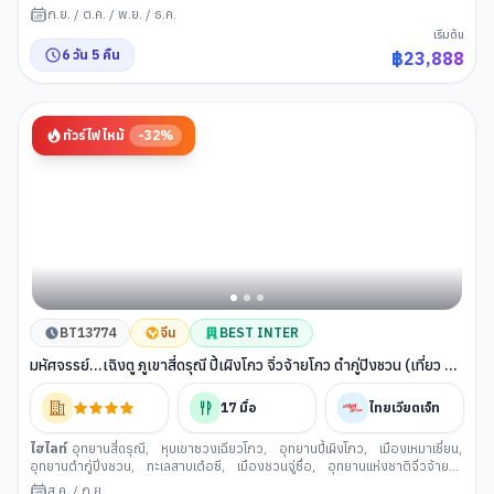
หลี่
,
ถนนคนเดินชุนซีลู่
,
แพนด้ายักษ์ปีนตึก IFS
ก.ย.
/
ต.ค.
/
พ.ย.
/
ธ.ค.
เริ่มต้น
6
วัน
5
คืน
฿
23,888
ทัวร์ไฟไหม้
-
32
%
BT13774
จีน
BEST INTER
มหัศจรรย์...เฉิงตู ภูเขาสี่ดรุณี ปี้เผิงโกว จิ่วจ้ายโกว ต๋ากู่ปิงชวน (เที่ยว 4
อุทยาน)
17
มื้อ
ไทยเวียตเจ็ท
ไฮไลท์
อุทยานสี่ดรุณี
,
หุบเขาซวงเฉียวโกว
,
อุทยานปี้เผิงโกว
,
เมืองเหมาเซี่ยน
,
อุทยานต๋ากู่ปิ่งชวน
,
ทะเลสาบเต๋อซี
,
เมืองชวนจู่ซื่อ
,
อุทยานแห่งชาติจิ่วจ้าย
โกว
,
เมืองโบราณซงพาน
,
เฉิงตู
,
วัดต้าสือ (เฉิงตู)
,
ถนนคนเดินซุนซีลู่
,
ซอย
ส.ค.
/
ก.ย.