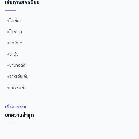
เส้นทางยอดนิยม
โตเกียว
โอซาก้า
ฮกไกโด
ดานัง
บานาฮิลล์
จางเจียเจี้ย
แซงกรีล่า
เรื่องน่าอ่าน
บทความล่าสุด