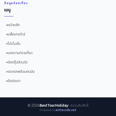
ข้อมูลท่องเที่ยว
เมนู
หน้าหลัก
แพ็คเกจทัวร์
โปรโมชั่น
บทความท่องเที่ยว
จัดกรุ๊ปส่วนตัว
จองรถพร้อมคนขับ
ติดต่อเรา
©
2026
BestTourHoliday
• สงวนลิขสิทธิ์
Powered by
writecode.net