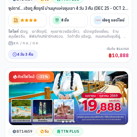
ซุปตาร์...เฉิงตู สี่ดรุณี ม่านมุกแห่งขุนเขา 4 วัน 3 คืน (DEC 25 - OCT 26)
บินดึก-กลับค่ำ
8
มื้อ
เฉิงตู แอร์ไลน์
ไฮไลท์
เฉิงตู
,
เขาสี่ดรุณี
,
หุบเขาซวงเฉียวโกว
,
เมืองตูเจียงเยี่ยน
,
ร้าน
สมุนไพรจีน
,
พิพิธภัณฑ์ผ้าปักเสฉวน
,
วัดต้าสือ (เฉิงตู)
,
ถนนคนเดินชุนซีลู่
,
ถนนคนเดินไท่กู่หลี่
,
ร้านหยกจีน
,
ถนนคนเดินควานจ๋าย
ส.ค.
/
ก.ย.
/
ต.ค.
เริ่มต้น
฿
14,918
4
วัน
3
คืน
฿
10,888
ทัวร์ไฟไหม้
-
31
%
BT14659
จีน
TTN PLUS