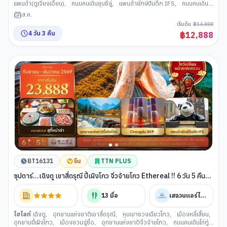
แพนด้า(ตูเจียงเอี้ยน)
,
ถนนคนเดินชุนซีลู่
,
แพนด้ายักษ์ปีนตึก IFS
,
ถนนคนเดินไท่
กู่หลี่
,
ตึกแฝดเฉิงตู
ส.ค.
เริ่มต้น
฿
14,888
4
วัน
3
คืน
฿
12,888
BT16131
จีน
TTN PLUS
ซุปตาร์...เฉิงตู เขาสี่ดรุณี ปี้เผิงโกว จิ่วจ้ายโกว Ethereal !! 6 วัน 5 คืน
(นั่งรถไฟความเร็วสูง + ทัวร์ไม่ลงร้าน) (SEP - DEC 26)
13
มื้อ
เสฉวนแอร์ไลน์
ไฮไลท์
เฉิงตู
,
อุทยานแห่งชาติเขาสี่ดรุณี
,
หุบเขาซวงเฉียวโกว
,
เมืองหลี่เสี้ยน
,
อุทยานปี้เผิงโกว
,
เมืองชวนจู่ซื่อ
,
อุทยานแห่งชาติจิ่วจ้ายโกว
,
ถนนคนเดินไท่กู่