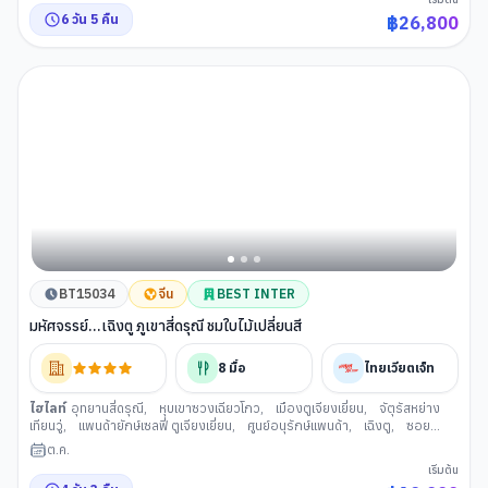
6
วัน
5
คืน
฿
26,800
BT15034
จีน
BEST INTER
มหัศจรรย์...เฉิงตู ภูเขาสี่ดรุณี ชมใบไม้เปลี่ยนสี
8
มื้อ
ไทยเวียตเจ็ท
ไฮไลท์
อุทยานสี่ดรุณี
,
หุบเขาซวงเฉียวโกว
,
เมืองตูเจียงเยี่ยน
,
จัตุรัสหย่าง
เทียนวู่
,
แพนด้ายักษ์เซลฟี่ ตูเจียงเยี่ยน
,
ศูนย์อนุรักษ์แพนด้า
,
เฉิงตู
,
ซอย
กว้างแคบ (เมืองเฉิงตู)
,
ตงเจียวจีอี้
,
ถนนคนเดินซุนซีลู่
,
แพนด้ายักษ์ IFS เฉิง
ต.ค.
ตู
,
ถนนไทกู่หลี่หลิน
เริ่มต้น