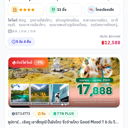
ลงร้าน) (APR - OCT 26) บินเย็น-กลับดึก
11
มื้อ
ไทยเวียตเจ็ท
ไฮไลท์
เฉิงตู
,
อุทยานปี้เผิงโกว
,
เมืองตูเจียงเยี่ยน
,
สะพานหนานเฉียว
,
เขาสี่
ดรุณี
,
หุบเขาซวงเฉียวโกว
,
หุบเขาแพนด้า(ตูเจียงเอี้ยน)
,
จตุรัสหยางเทียนหวู่
,
ซอยกว้างแคบ (เมืองเฉิงตู)
,
ตึกแฝดเฉิงตู
,
แพนด้ายักษ์เซลฟี่ ตูเจียงเยี่ยน
,
ส.ค.
/
ก.ย.
/
ต.ค.
ห้าง SKP
,
วัดต้าสือ (เฉิงตู)
,
ถนนคนเดินชุนซีลู่
,
ถนนคนเดินไท่กู่หลี่
เริ่มต้น
฿
19,588
5
วัน
4
คืน
฿
12,588
ทัวร์ไฟไหม้
-
9
%
BT14773
จีน
TTN PLUS
ซุปตาร์...เฉิงตู เขาสี่ดรุณี ปี้เผิงโกว จิ่วจ้ายโกว Good Mood !! 6 วัน 5
คืน (APR - OCT 26) บินดึก-กลับค่ำ