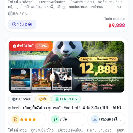
ไฮไลท์
เขาสี่ดรุณี
,
หุบเขาชวงเฉียงโกว
,
เมืองตูเจียงเอี้ยน
,
จตุรัสหยางเทียน
หวู่
,
รูปปั้นหมีแพนด้านอนเซลฟี่
,
เฉิงตู
,
ถนนโบราณซอยกว้างซอยแคบ
,
ถนน
คนเดินชุนซีลู่
,
แพนด้ายักษ์ปีนตึก IFS
,
ถนนคนเดินไท่กู่หลี่
ส.ค.
/
ก.ย.
เริ่มต้น
฿
13,888
4
วัน
2
คืน
฿
9,888
ทัวร์ไฟไหม้
-
13
%
BT15968
จีน
TTN PLUS
ซุปตาร์...เฉิงตู ปี้เผิงโกว ดูแพนด้า Excited !! 4 วัน 3 คืน (JUL - AUG
26) บินเย็น-กลับบ่าย
7
มื้อ
เสฉวนแอร์ไลน์
ไฮไลท์
เฉิงตู
,
อุทยานปี้เผิงโกว
,
เมืองตูเจียงเอี้ยน
,
สะพานหนานเฉียว
,
หุบเขา