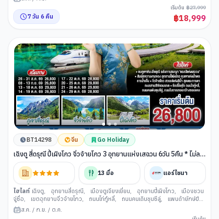
กว้างแคบ (เมืองเฉิงตู)
,
แพนด้ายักษ์ปีนตึก IFS
เริ่มต้น
฿
27,999
7
วัน
6
คืน
฿
18,999
BT14298
จีน
Go Holiday
เฉิงตู สี่ดรุณี ปี้เผิงโกว จิ่วจ้ายโกว 3 อุทยานแห่งเสฉวน 6วัน 5คืน * ไม่ลง
ร้านช้อป * โดยสายการบิน Air China (CA)
13
มื้อ
แอร์ไชนา
ไฮไลท์
เฉิงตู
,
อุทยานสี่ดรุณี
,
เมืองตูเจียงเยี่ยน
,
อุทยานปี้เผิงโกว
,
เมืองชวน
จู่ซื่อ
,
เขตอุทยานจิ่วจ้ายโกว
,
ถนนไท่กู๋หลี่
,
ถนนคนเดินชุนซีลู่
,
แพนด้ายักษ์ปีน
ตึก IFS
,
ถนนโบราณซอยกว้างซอยแคบ
ส.ค.
/
ก.ย.
/
ต.ค.
เริ่มต้น