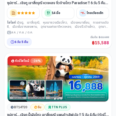
ซุปตาร์...เฉิงตู เขาสี่ดรุณี หวงหลง จิ่วจ้ายโกว Paradise !! 6 วัน 5 คืน
(ทัวร์ไม่ลงร้าน) (APR - OCT 26) บินเย็น-กลับดึก
14
มื้อ
ไทยเวียตเจ็ท
ไฮไลท์
เฉิงตู
,
เขาสี่ดรุณี
,
หุบเขาซวงเฉียวโกว
,
เมืองเหมาเซี่ยน
,
ทะเลสาบเต๋อ
ซี
,
เมืองโบราณซงพาน
,
อุทยานแห่งชาติหวงหลง
,
เมืองจิ่วจ้ายโกว
,
อุทยาน
แห่งชาติจิ่วจ้ายโกว
,
ตึกแฝดเฉิงตู
,
ห้าง SKP
,
ซอยกว้างแคบ (เมืองเฉิงตู)
,
ส.ค.
/
ก.ย.
/
ต.ค.
วัดต้าสือ (เฉิงตู)
,
ถนนคนเดินชุนซีลู่
,
ถ่ายรูปตึก IFS
,
ถนนคนเดินไท่กู่หลี่
เริ่มต้น
฿
22,588
6
วัน
5
คืน
฿
15,588
ทัวร์ไฟไหม้
-
36
%
BT14720
จีน
TTN PLUS
ซุปตาร์...เฉิงตู ปี้เผิงโกว เขาสี่ดรุณี แพนด้าเลิฟเว้อ !! 5 วัน 4 คืน (ทัวร์ไม่